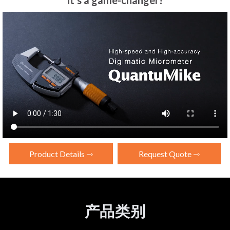
it's a game-changer!
Product Details ⇾
Request Quote ⇾
产品类别