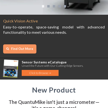
Quick Vision Active
Easy-to-operate, space-saving model with advanced
functionality to meet various needs.
Find Out More
Sensor Systems eCatalogue
Unveil the Future with Our Cutting-Edge Sensors.
Click to Browse ⇾
New Product
The QuantuMike isn't just a micrometer—